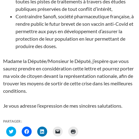
toutes les pistes de traitements à travers des études
publiques préservées de tout conflit d’intérêt,
Contraindre Sanofi, société pharmaceutique française, à
rendre public le futur brevet de son vaccin anti-Covid et
permettre aux pays en développement d’assurer la
protection de leur population en leur permettant de
produire des doses.
Madame la Députée/Monsieur le Député, j’espère que vous
saurez prendre en considération cette lettre et pourrez porter
ma voix de citoyen devant la représentation nationale, afin de
trouver les moyens de sortir de cette crise dans les meilleures
conditions.
Je vous adresse l’expression de mes sincères salutations.
PARTAGER :
C
C
C
C
C
l
l
l
l
l
i
i
i
i
i