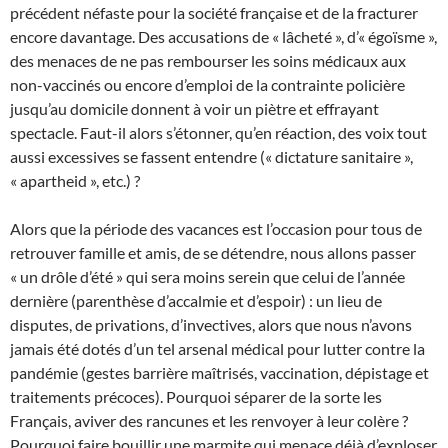
précédent néfaste pour la société française et de la fracturer
encore davantage. Des accusations de « lâcheté », d’« égoïsme »,
des menaces de ne pas rembourser les soins médicaux aux
non-vaccinés ou encore d’emploi de la contrainte policière
jusqu’au domicile donnent à voir un piètre et effrayant
spectacle. Faut-il alors s’étonner, qu’en réaction, des voix tout
aussi excessives se fassent entendre (« dictature sanitaire »,
« apartheid », etc.) ?
Alors que la période des vacances est l’occasion pour tous de
retrouver famille et amis, de se détendre, nous allons passer
« un drôle d’été » qui sera moins serein que celui de l’année
dernière (parenthèse d’accalmie et d’espoir) : un lieu de
disputes, de privations, d’invectives, alors que nous n’avons
jamais été dotés d’un tel arsenal médical pour lutter contre la
pandémie (gestes barrière maîtrisés, vaccination, dépistage et
traitements précoces). Pourquoi séparer de la sorte les
Français, aviver des rancunes et les renvoyer à leur colère ?
Pourquoi faire bouillir une marmite qui menace déjà d’exploser