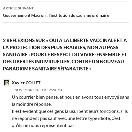
n
a
a
m
l
articles
s
n
n
i
l
ARTICLE SUIVANT
u
s
s
(
e
n
u
u
o
f
Gouvernement Macron : l’institution du sadisme ordinaire
e
n
n
u
e
n
e
e
v
n
o
n
n
r
ê
u
o
o
e
t
v
u
u
d
r
e
v
v
a
e
2 RÉFLEXIONS SUR « OUI À LA LIBERTÉ VACCINALE ET À
l
e
e
n
)
l
l
l
s
LA PROTECTION DES PLUS FRAGILES, NON AU PASS
e
l
l
u
f
e
e
n
SANITAIRE : POUR LE RESPECT DU VIVRE-ENSEMBLE ET
e
f
f
e
n
e
e
n
DES LIBERTÉS INDIVIDUELLES, CONTRE UN NOUVEAU
ê
n
n
o
t
ê
ê
u
PARADIGME SANITAIRE SÉPARATISTE »
r
t
t
v
e
r
r
e
)
e
e
l
)
)
l
Xavier COLLET
e
f
1 NOVEMBRE 2021 À 12:20 PM
e
Un courrier bien pensé, et nous en avons tous envoyé sans
n
ê
la moindre réponse.
t
r
Il est évident que ces gens là usurpent leurs fonctions, s’ils
e
)
ne répondent pas sauf avec une lettre type idiote, c’est
qu’ils ne nous représentent pas.