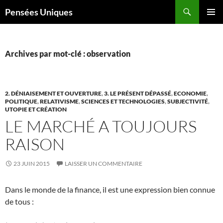
Recherche
Pensées Uniques
ALLER
MENU
AU
PRINCI
CONTENU
Archives par mot-clé : observation
2. DÉNIAISEMENT ET OUVERTURE
,
3. LE PRÉSENT DÉPASSÉ
,
ECONOMIE
,
POLITIQUE
,
RELATIVISME
,
SCIENCES ET TECHNOLOGIES
,
SUBJECTIVITÉ
,
UTOPIE ET CRÉATION
LE MARCHÉ A TOUJOURS
RAISON
23 JUIN 2015
LAISSER UN COMMENTAIRE
Dans le monde de la finance, il est une expression bien connue
de tous :