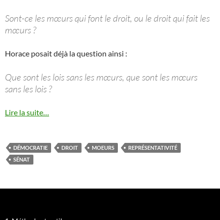
Sont-ce les mœurs qui font le droit, ou le droit qui fait les
mœurs ?
Horace posait déjà la question ainsi :
Que sont les lois sans les mœurs, que sont les mœurs
sans les lois ?
Lire la suite…
DÉMOCRATIE
DROIT
MOEURS
REPRÉSENTATIVITÉ
SÉNAT