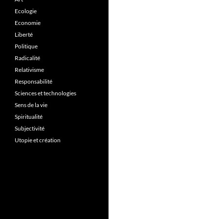
Ecologie
Economie
Liberté
Politique
Radicalité
Relativisme
Responsabilité
Sciences et technologies
Sens de la vie
Spiritualité
Subjectivité
Utopie et création