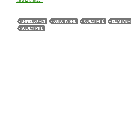
Lire la suite…
EMPIRE DU MOI
OBJECTIVISME
OBJECTIVITÉ
RELATIVISM
SUBJECTIVITÉ