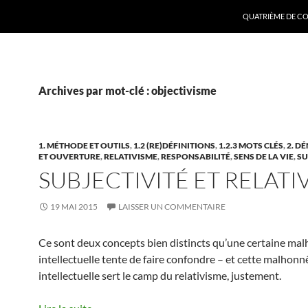
ALLER AU CONTE
QUATRIÈME DE CO
Archives par mot-clé : objectivisme
1. MÉTHODE ET OUTILS
,
1.2 (RE)DÉFINITIONS
,
1.2.3 MOTS CLÉS
,
2. D
ET OUVERTURE
,
RELATIVISME
,
RESPONSABILITÉ
,
SENS DE LA VIE
,
SU
SUBJECTIVITÉ ET RELATI
19 MAI 2015
LAISSER UN COMMENTAIRE
Ce sont deux concepts bien distincts qu’une certaine ma
intellectuelle tente de faire confondre – et cette malhonn
intellectuelle sert le camp du relativisme, justement.