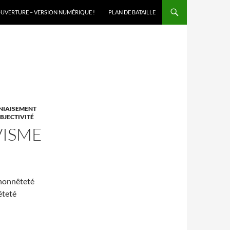
NU
UVERTURE – VERSION NUMÉRIQUE !
PLAN DE BATAILLE
ÉNIAISEMENT
BJECTIVITÉ
VISME
lhonnêteté
êteté