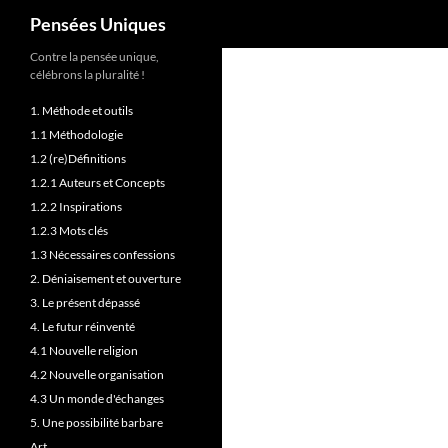
Recherche
Pensées Uniques
Contre la pensée unique,
célébrons la pluralité !
1. Méthode et outils
1.1 Méthodologie
1.2 (re)Définitions
1.2.1 Auteurs et Concepts
1.2.2 Inspirations
1.2.3 Mots clés
1.3 Nécessaires confessions
2. Déniaisement et ouverture
3. Le présent dépassé
4. Le futur réinventé
4.1 Nouvelle religion
4.2 Nouvelle organisation
4.3 Un monde d'échanges
5. Une possibilité barbare
Art