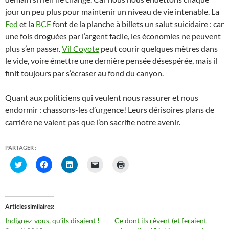
jour un peu plus pour maintenir un niveau de vie intenable. La
Fed
et la
BCE
font de la planche à billets un salut suicidaire : car
une fois droguées par l’argent facile, les économies ne peuvent
plus s’en passer.
Vil Coyote
peut courir quelques mètres dans
le vide, voire émettre une dernière pensée désespérée, mais il
finit toujours par s’écraser au fond du canyon.
Quant aux politiciens qui veulent nous rassurer et nous
endormir : chassons-les d’urgence! Leurs dérisoires plans de
carrière ne valent pas que l’on sacrifie notre avenir.
PARTAGER :
C
C
C
C
C
l
l
l
l
l
i
i
i
i
i
q
q
q
q
q
u
u
u
u
u
e
e
e
e
e
z
z
z
r
r
Articles similaires
p
p
p
p
p
o
o
o
o
o
Indignez-vous, qu’ils disaient !
Ce dont ils rêvent (et feraient
u
u
u
u
u