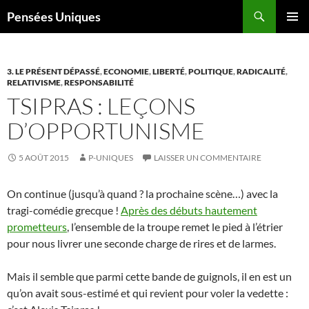
Recherche
Pensées Uniques
ALLER
MENU
AU
PRINCI
CONTENU
3. LE PRÉSENT DÉPASSÉ
,
ECONOMIE
,
LIBERTÉ
,
POLITIQUE
,
RADICALITÉ
,
RELATIVISME
,
RESPONSABILITÉ
TSIPRAS : LEÇONS
D’OPPORTUNISME
5 AOÛT 2015
P-UNIQUES
LAISSER UN COMMENTAIRE
On continue (jusqu’à quand ? la prochaine scène…) avec la
tragi-comédie grecque !
Après des débuts hautement
prometteurs
, l’ensemble de la troupe remet le pied à l’étrier
pour nous livrer une seconde charge de rires et de larmes.
Mais il semble que parmi cette bande de guignols, il en est un
qu’on avait sous-estimé et qui revient pour voler la vedette :