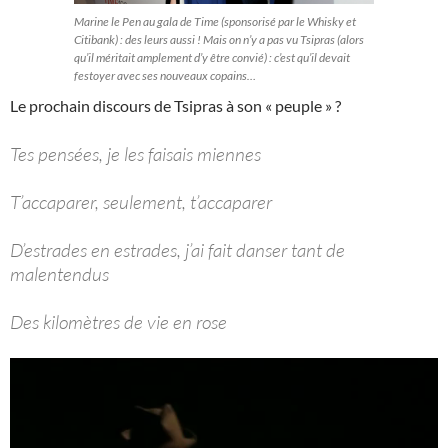
Marine le Pen au gala de Time (sponsorisé par le Whisky et
Citibank) : des leurs aussi ! Mais on n’y a pas vu Tsipras (alors
qu’il méritait amplement d’y être convié) : c’est qu’il devait
festoyer avec ses nouveaux copains…
Le prochain discours de Tsipras à son « peuple » ?
Tes pensées, je les faisais miennes
T’accaparer, seulement, t’accaparer
D’estrades en estrades, j’ai fait danser tant de
malentendus
Des kilomètres de vie en rose
Lecteur
vidéo