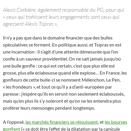
Alexis Corbière, également responsable du PG, pour qui
« ceux qui trahissent leurs engagements sont ceux qui
agressent Alexis Tsipras ».
Il n’y a pas que dans le domaine financier que des bulles
spéculatives se forment. En politique aussi, et Tsipras en est
une incarnation : il s’agit d’une attente démesurée que l’on
confie à un sauveur providentiel. On ne sait jamais jusqu’où
une bulle gonfle ; ce qui est certain, c’est que plus elle est
grosse, plus elle éclabousse quand elle explose… En France, les
gonfleurs de cette bulle-ci se nomment Mélenchon, Le Pen,
« les frondeurs », et tout ce qu’il y a d’anti-européen par
paresse : j’espère qu’ils en seront non seulement éclaboussés,
mais qu’en plus ils s’y noieront et qu’on ne les entendra plus
proférer leurs mensonges pendant longtemps.
A l’opposé,
les marchés financiers se réjouissent
, et
les bourses
gonflent
(« ce doit être l’effet de la dilatation par la canicule