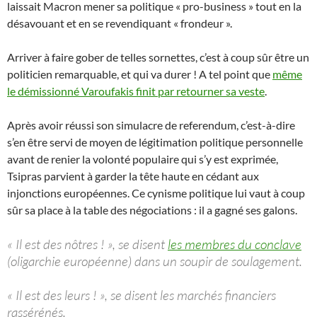
laissait Macron mener sa politique « pro-business » tout en la
désavouant et en se revendiquant « frondeur ».
Arriver à faire gober de telles sornettes, c’est à coup sûr être un
politicien remarquable, et qui va durer ! A tel point que
même
le démissionné Varoufakis finit par retourner sa veste
.
Après avoir réussi son simulacre de referendum, c’est-à-dire
s’en être servi de moyen de légitimation politique personnelle
avant de renier la volonté populaire qui s’y est exprimée,
Tsipras parvient à garder la tête haute en cédant aux
injonctions européennes. Ce cynisme politique lui vaut à coup
sûr sa place à la table des négociations : il a gagné ses galons.
« Il est des nôtres ! », se disent
les membres du conclave
(oligarchie européenne) dans un soupir de soulagement.
« Il est des leurs ! », se disent les marchés financiers
rassérénés.