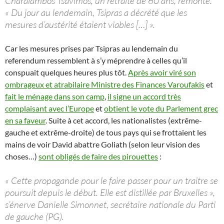
Charalambos Tsavimos, un retraité de 60 ans, remonté.
« Du jour au lendemain, Tsipras a décrété que les
mesures d’austérité étaient viables […] ».
Car les mesures prises par Tsipras au lendemain du
referendum ressemblent à s’y méprendre à celles qu’il
conspuait quelques heures plus tôt.
Après avoir viré son
ombrageux et atrabilaire Ministre des Finances Varoufakis
et
fait le ménage dans son camp
,
il signe un accord très
complaisant avec l’Europe
et
obtient le vote du Parlement grec
en sa faveur
. Suite à cet accord, les nationalistes (extrême-
gauche et extrême-droite) de tous pays qui se frottaient les
mains de voir David abattre Goliath (selon leur vision des
choses…)
sont obligés de faire des pirouettes
:
« Cette propagande pour le faire passer pour un traitre se
poursuit depuis le début. Elle est distillée par Bruxelles »,
s’énerve Danielle Simonnet, secrétaire nationale du Parti
de gauche (PG).