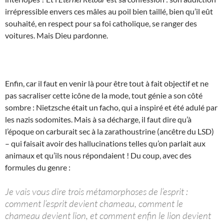
irrépressible envers ces mâles au poil bien taillé, bien qu’il eût
souhaité, en respect pour sa foi catholique, se ranger des
voitures. Mais Dieu pardonne.
Enfin, car il faut en venir là pour être tout à fait objectif et ne
pas sacraliser cette icône de la mode, tout génie a son côté
sombre : Nietzsche était un facho, qui a inspiré et été adulé par
les nazis sodomites. Mais à sa décharge, il faut dire qu’à
l’époque on carburait sec à la zarathoustrine (ancêtre du LSD)
– qui faisait avoir des hallucinations telles qu’on parlait aux
animaux et qu’ils nous répondaient ! Du coup, avec des
formules du genre :
Je vais vous dire trois métamorphoses de l’esprit :
comment l’esprit devient chameau, comment le
chameau devient lion, et comment enfin le lion devient