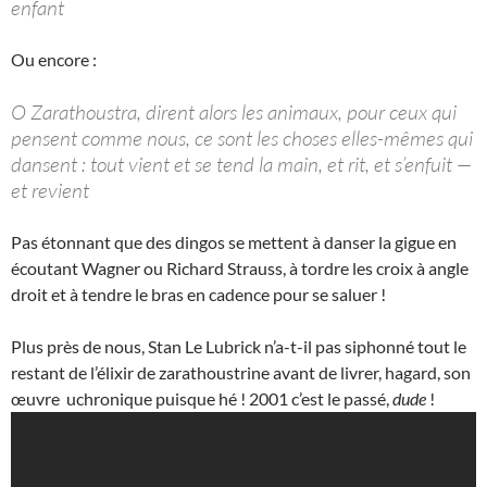
enfant
Ou encore :
O Zarathoustra, dirent alors les animaux, pour ceux qui
pensent comme nous, ce sont les choses elles-mêmes qui
dansent : tout vient et se tend la main, et rit, et s’enfuit —
et revient
Pas étonnant que des dingos se mettent à danser la gigue en
écoutant Wagner ou Richard Strauss, à tordre les croix à angle
droit et à tendre le bras en cadence pour se saluer !
Plus près de nous, Stan Le Lubrick n’a-t-il pas siphonné tout le
restant de l’élixir de zarathoustrine avant de livrer, hagard, son
œuvre uchronique puisque hé ! 2001 c’est le passé,
dude
!