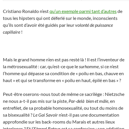
Cristiano Ronaldo n’est
qu’un exemple parmi tant d’autres
de
tous les hipsters qui ont déferlé sur le monde, inconscients
qu’ils sont d’avoir été guidés par leur
volonté de puissance
capillaire
!
Mais le grand homme n’en est pas resté là ! Il est l’inventeur de
la métrosexualité : car, qu’est-ce que le
surhomme
, si ce n’est
l’homme qui dépasse sa condition de « poilu en bas, chauve en
haut » et qui se transforme en « poilu en haut, épilé en bas » ?
Peut-être oserons-nous tout de même ce sacrilège : Nietzsche
ne nous a-t-il pas mis sur la piste,
Par-delà bien et mâle
, en
entrefilet, de sa probable homosexualité, ou tout du moins de
sa bisexualité ?
Le Gai Savoir
n’est-il pas une documentation
approfondie sur les back-rooms du Marais et autres lieux
interlopes ? Et l’
Eternel Retour
est sa confession : son addiction