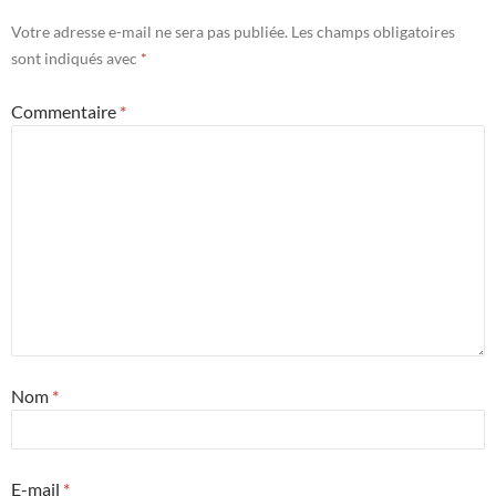
e
f
f
e
n
e
e
n
Votre adresse e-mail ne sera pas publiée.
Les champs obligatoires
ê
n
n
o
t
ê
ê
u
sont indiqués avec
*
r
t
t
v
e
r
r
e
)
e
e
l
Commentaire
*
)
)
l
e
f
e
n
ê
t
r
e
)
Nom
*
E-mail
*