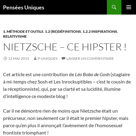
Recherche
Pensées Uniques
ALLER
MENU
AU
PRINCI
CONTENU
1. MÉTHODE ET OUTILS
,
1.2 (RE)DÉFINITIONS
,
1.2.2 INSPIRATIONS
,
RELATIVISME
NIETZSCHE – CE HIPSTER !
12 MAI 2015
P-UNIQUES
LAISSER UN COMMENTAIRE
Cet article est une contribution de
Léo Bobo de Gosh
(stagiaire
à mi-temps chez Sosh et Les Inrockuptibles – c’est le cousin de
la réceptionniste), qui, par sa clarté et sa lucidité, illumine
d’intelligence ce modeste blog !
Car il ne démontre rien de moins que Nietzsche était un
précurseur, non seulement car il était le premier hipster, mais
parce qu’en plus il annonçait l’avènement de l’homosexuel
frontiste triomphant !