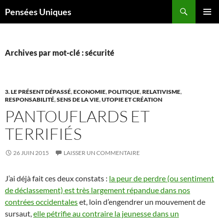
Recherche
Pensées Uniques
ALLER
MENU
AU
PRINCI
CONTENU
Archives par mot-clé : sécurité
3. LE PRÉSENT DÉPASSÉ
,
ECONOMIE
,
POLITIQUE
,
RELATIVISME
,
RESPONSABILITÉ
,
SENS DE LA VIE
,
UTOPIE ET CRÉATION
PANTOUFLARDS ET
TERRIFIÉS
26 JUIN 2015
LAISSER UN COMMENTAIRE
J’ai déjà fait ces deux constats :
la peur de perdre (ou sentiment
de déclassement) est très largement répandue dans nos
contrées occidentales
et, loin d’engendrer un mouvement de
sursaut,
elle pétrifie au contraire la jeunesse dans un