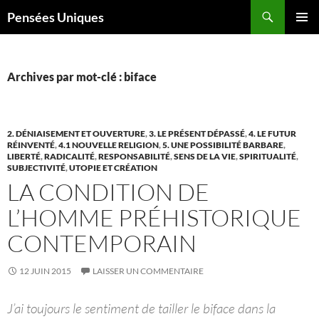
Recherche
Pensées Uniques
ALLER
MENU
AU
PRINCI
CONTENU
Archives par mot-clé : biface
2. DÉNIAISEMENT ET OUVERTURE
,
3. LE PRÉSENT DÉPASSÉ
,
4. LE FUTUR
RÉINVENTÉ
,
4.1 NOUVELLE RELIGION
,
5. UNE POSSIBILITÉ BARBARE
,
LIBERTÉ
,
RADICALITÉ
,
RESPONSABILITÉ
,
SENS DE LA VIE
,
SPIRITUALITÉ
,
SUBJECTIVITÉ
,
UTOPIE ET CRÉATION
LA CONDITION DE
L’HOMME PRÉHISTORIQUE
CONTEMPORAIN
12 JUIN 2015
LAISSER UN COMMENTAIRE
J’ai toujours le sentiment de tailler le biface dans la