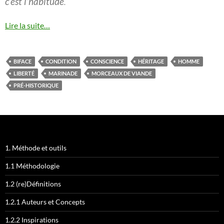
c’est l’habitude
.
Lire la suite…
BIFACE
CONDITION
CONSCIENCE
HÉRITAGE
HOMME
LIBERTÉ
MARINADE
MORCEAUX DE VIANDE
PRÉ-HISTORIQUE
1. Méthode et outils
1.1 Méthodologie
1.2 (re)Définitions
1.2.1 Auteurs et Concepts
1.2.2 Inspirations