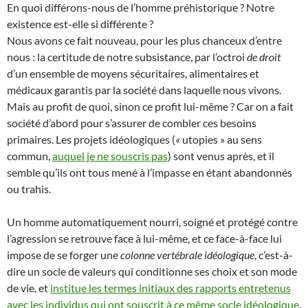
En quoi différons-nous de l’homme préhistorique ? Notre
existence est-elle si différente ?
Nous avons ce fait nouveau, pour les plus chanceux d’entre
nous : la certitude de notre subsistance, par l’octroi
de droit
d’un ensemble de moyens sécuritaires, alimentaires et
médicaux garantis par la société dans laquelle nous vivons.
Mais au profit de quoi, sinon ce profit lui-même ? Car on a fait
société d’abord pour s’assurer de combler ces besoins
primaires. Les projets idéologiques (« utopies » au sens
commun,
auquel je ne souscris pas
) sont venus après, et il
semble qu’ils ont tous mené à l’impasse en étant abandonnés
ou trahis.
Un homme automatiquement nourri, soigné et protégé contre
l’agression se retrouve face à lui-même, et ce face-à-face lui
impose de se forger une
colonne vertébrale idéologique
, c’est-à-
dire un socle de valeurs qui conditionne ses choix et son mode
de vie, et
institue les termes initiaux des rapports entretenus
avec les individus qui ont souscrit à ce même socle idéologique
.