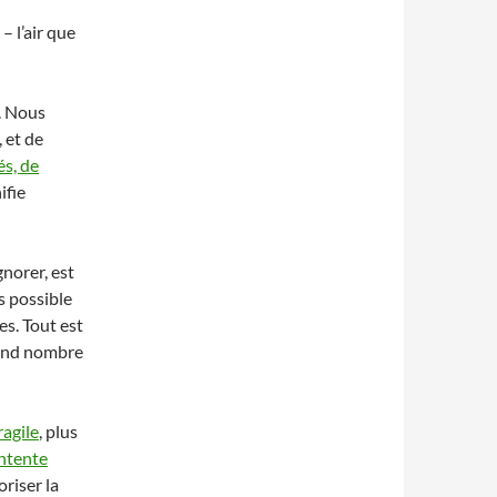
– l’air que
s. Nous
, et de
és, de
ifie
norer, est
lus possible
es. Tout est
grand nombre
ragile
, plus
entente
oriser la