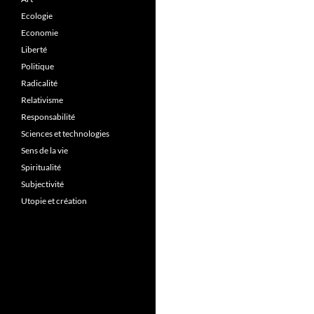
Ecologie
Economie
Liberté
Politique
Radicalité
Relativisme
Responsabilité
Sciences et technologies
Sens de la vie
Spiritualité
Subjectivité
Utopie et création