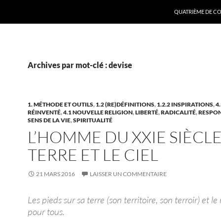
ALLER AU CONTE
QUATRIÈME DE CO
Archives par mot-clé : devise
1. MÉTHODE ET OUTILS
,
1.2 (RE)DÉFINITIONS
,
1.2.2 INSPIRATIONS
,
4
RÉINVENTÉ
,
4.1 NOUVELLE RELIGION
,
LIBERTÉ
,
RADICALITÉ
,
RESPON
SENS DE LA VIE
,
SPIRITUALITÉ
L’HOMME DU XXIE SIÈCLE
TERRE ET LE CIEL
21 MARS 2016
LAISSER UN COMMENTAIRE
Les pieds sur sa terre (son territoire, son terroir) et l
pour tous.