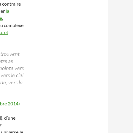
 contraire
her
la
le
,
évu complexe
e et
 trouvent
tre se
 pointe vers
vers le ciel
de, vers la
bre 2014)
l), d’une
r
 universelle,