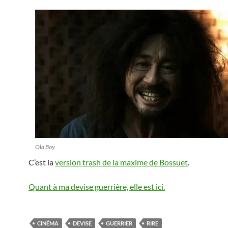
Old Boy
C’est la
version trash de la maxime de Bossuet
.
Quant à ma devise guerrière, elle est ici.
CINÉMA
DEVISE
GUERRIER
RIRE