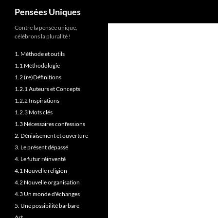
Recherche
Pensées Uniques
Contre la pensée unique,
célébrons la pluralité !
1. Méthode et outils
1.1 Méthodologie
1.2 (re)Définitions
1.2.1 Auteurs et Concepts
1.2.2 Inspirations
1.2.3 Mots clés
1.3 Nécessaires confessions
2. Déniaisement et ouverture
3. Le présent dépassé
4. Le futur réinventé
4.1 Nouvelle religion
4.2 Nouvelle organisation
4.3 Un monde d'échanges
5. Une possibilité barbare
Art