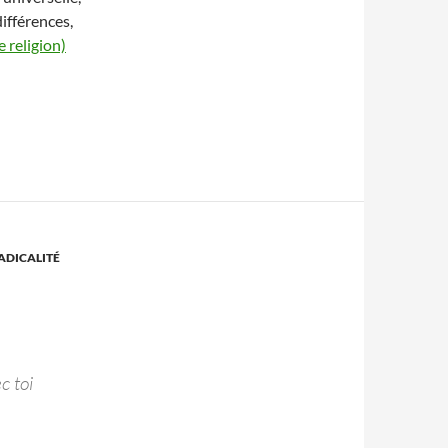
ifférences,
 religion)
ADICALITÉ
c toi