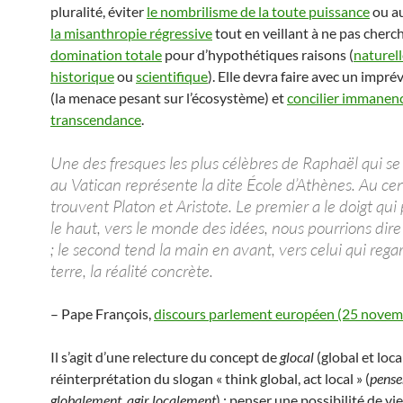
pluralité, éviter
le nombrilisme de la toute puissance
ou au
la misanthropie régressive
tout en veillant à ne pas cherc
domination totale
pour d’hypothétiques raisons (
naturel
historique
ou
scientifique
). Elle devra faire avec un impr
(la menace pesant sur l’écosystème) et
concilier immanenc
transcendance
.
Une des fresques les plus célèbres de Raphaël qui se
au Vatican représente la dite École d’Athènes. Au cen
trouvent Platon et Aristote. Le premier a le doigt qui
le haut, vers le monde des idées, nous pourrions dire 
; le second tend la main en avant, vers celui qui regar
terre, la réalité concrète.
– Pape François,
discours parlement européen (25 novem
Il s’agit d’une relecture du concept de
glocal
(global et loca
réinterprétation du slogan « think global, act local » (
pense
globalement, agir localement
) : penser une possibilité de vie