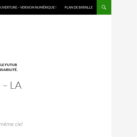
NU
UVERTURE – VERSION NUMÉRIQUE !
PLAN DE BATAILLE
. LE FUTUR
SABILITÉ
,
 – LA
e même ciel