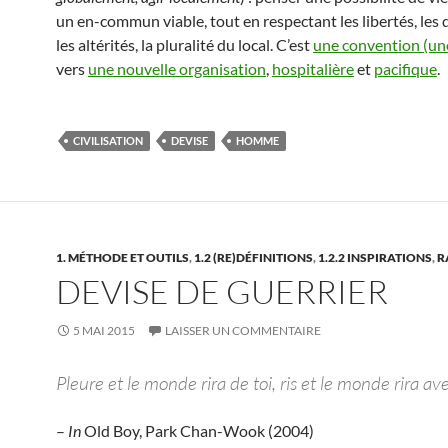
un en-commun viable, tout en respectant les libertés, les d
les altérités, la pluralité du local. C’est
une convention (une
vers
une nouvelle organisation
,
hospitalière
et
pacifique
.
CIVILISATION
DEVISE
HOMME
1. MÉTHODE ET OUTILS
,
1.2 (RE)DÉFINITIONS
,
1.2.2 INSPIRATIONS
,
R
DEVISE DE GUERRIER
5 MAI 2015
LAISSER UN COMMENTAIRE
Pleure et le monde rira de toi, ris et le monde rira ave
–
In
Old Boy, Park Chan-Wook (2004)