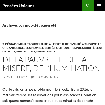
Recherche
Pensées Uniques
ALLER
MENU
AU
PRINCI
CONTENU
Archives par mot-clé : pauvreté
2. DÉNIAISEMENT ET OUVERTURE
,
4. LE FUTUR RÉINVENTÉ
,
4.2 NOUVELLE
ORGANISATION
,
ECONOMIE
,
LIBERTÉ
,
POLITIQUE
,
RESPONSABILITÉ
,
SENS
DE LA VIE
,
SPIRITUALITÉ
,
SUBJECTIVITÉ
DE LA PAUVRETÉ, DE LA
MISÈRE, DE L’HUMILIATION
26 JUILLET 2016
UN COMMENTAIRE
Oui je sais, on a nos problèmes – le Brexit, l’Euro 2016, le
mauvais temps, les réservations pour les vacances. Mais on
sait quand même s’accorder quelques minutes de pensée