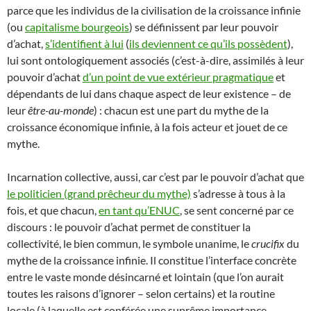
parce que les individus de la civilisation de la croissance infinie
(ou
capitalisme bourgeois
) se définissent par leur pouvoir
d’achat,
s’identifient à lui
(
ils deviennent ce qu’ils possèdent
),
lui sont ontologiquement associés (c’est-à-dire, assimilés à leur
pouvoir d’achat
d’un point de vue extérieur pragmatique
et
dépendants de lui dans chaque aspect de leur existence – de
leur
être-au-monde
) : chacun est une part du mythe de la
croissance économique infinie, à la fois acteur et jouet de ce
mythe.
Incarnation collective, aussi, car c’est par le pouvoir d’achat que
le politicien (grand prêcheur du mythe)
s’adresse à tous à la
fois, et que chacun,
en tant qu’ENUC
, se sent concerné par ce
discours : le pouvoir d’achat permet de constituer la
collectivité, le bien commun, le symbole unanime, le
crucifix
du
mythe de la croissance infinie. Il constitue l’interface concrète
entre le vaste monde désincarné et lointain (que l’on aurait
toutes les raisons d’ignorer – selon certains) et la routine
locale (à laquelle est conférée une suprême importance –