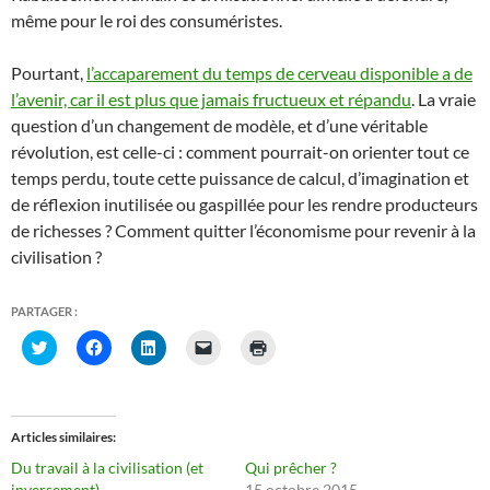
même pour le roi des consuméristes.
Pourtant,
l’accaparement du temps de cerveau disponible a de
l’avenir, car il est plus que jamais fructueux et répandu
. La vraie
question d’un changement de modèle, et d’une véritable
révolution, est celle-ci : comment pourrait-on orienter tout ce
temps perdu, toute cette puissance de calcul, d’imagination et
de réflexion inutilisée ou gaspillée pour les rendre producteurs
de richesses ? Comment quitter l’économisme pour revenir à la
civilisation ?
PARTAGER :
C
C
C
C
C
l
l
l
l
l
i
i
i
i
i
q
q
q
q
q
u
u
u
u
u
e
e
e
e
e
z
z
z
r
r
Articles similaires
p
p
p
p
p
o
o
o
o
o
Du travail à la civilisation (et
Qui prêcher ?
u
u
u
u
u
r
r
r
r
r
inversement)
15 octobre 2015