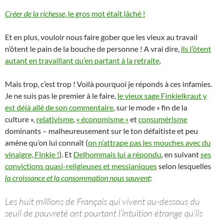
Créer de la richesse
, le gros mot était lâché !
Et en plus, vouloir nous faire gober que les vieux au travail
n’ôtent le pain de la bouche de personne ! A vrai dire,
ils l’ôtent
autant en travaillant qu’en partant à la retraite
.
Mais trop, c’est trop ! Voilà pourquoi je réponds à ces infamies.
Je ne suis pas le premier à le faire,
le vieux sage Finkielkraut y
est déjà allé de son commentaire
, sur le mode « fin de la
culture »,
relativisme
,
« économisme »
et
consumérisme
dominants – malheureusement sur le ton défaitiste et peu
amène qu’on lui connaît (
on n’attrape pas les mouches avec du
vinaigre, Finkie !
). Et
Delhommais lui a répondu
, en suivant
ses
convictions quasi-religieuses et messianiques
selon lesquelles
la croissance et la consommation nous sauvent
:
Les huit millions de Français qui vivent au-dessous du
seuil de pauvreté ont pourtant l’intuition étrange qu’ils