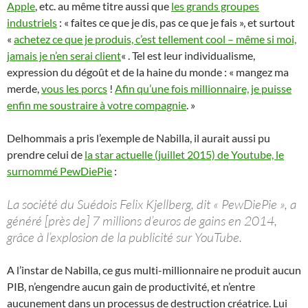
Apple
, etc. au même titre aussi que
les grands groupes
industriels
: « faites ce que je dis, pas ce que je fais », et surtout
«
achetez ce que je produis, c’est tellement cool – même si moi,
jamais je n’en serai client
« . Tel est leur individualisme,
expression du dégoût et de la haine du monde : « mangez ma
merde,
vous les porcs
!
Afin qu’une fois millionnaire, je puisse
enfin me soustraire à votre compagnie
. »
Delhommais a pris l’exemple de Nabilla, il aurait aussi pu
prendre celui de
la star actuelle (juillet 2015) de Youtube, le
surnommé PewDiePie
:
La société du Suédois Felix Kjellberg, dit « PewDiePie », a
généré [près de] 7 millions d’euros de gains en 2014,
grâce à l’explosion de la publicité sur YouTube.
A l’instar de Nabilla, ce gus multi-millionnaire ne produit aucun
PIB, n’engendre aucun gain de productivité, et n’entre
aucunement dans un processus de destruction créatrice. Lui