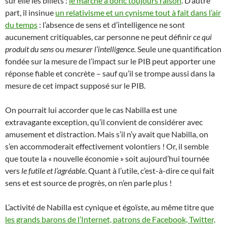
sur elle les billets :
le marché a donc toujours raison
. D’autre
part, il insinue
un relativisme et un cynisme tout à fait dans l’air
du temps
: l’absence de sens et d’intelligence ne sont
aucunement critiquables, car personne ne peut définir
ce qui
produit du sens
ou
mesurer l’intelligence.
Seule une quantification
fondée sur la mesure de l’impact sur le PIB peut apporter une
réponse fiable et concrète – sauf qu’il se trompe aussi dans la
mesure de cet impact supposé sur le PIB.
On pourrait lui accorder que le cas Nabilla est une
extravagante exception, qu’il convient de considérer avec
amusement et distraction. Mais s’il n’y avait que Nabilla, on
s’en accommoderait effectivement volontiers ! Or, il semble
que toute la « nouvelle économie » soit aujourd’hui tournée
vers
le futile et l’agréable
. Quant à l’utile, c’est-à-dire ce qui fait
sens et est source de progrès, on n’en parle plus !
L’activité de Nabilla est cynique et égoïste, au même titre que
les grands barons de l’Internet, patrons de Facebook, Twitter,