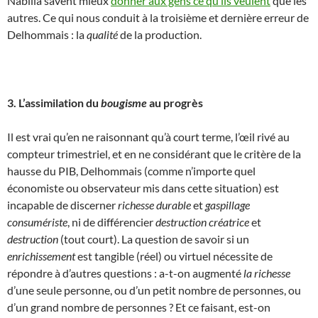
Nabilla savent mieux
donner aux gens ce qu’ils veulent
que les
autres. Ce qui nous conduit à la troisième et dernière erreur de
Delhommais : la
qualité
de la production.
3. L’assimilation du
bougisme
au progrès
Il est vrai qu’en ne raisonnant qu’à court terme, l’œil rivé au
compteur trimestriel, et en ne considérant que le critère de la
hausse du PIB, Delhommais (comme n’importe quel
économiste ou observateur mis dans cette situation) est
incapable de discerner
richesse durable
et
gaspillage
consumériste
, ni de différencier
destruction créatrice
et
destruction
(tout court). La question de savoir si un
enrichissement
est tangible (réel) ou virtuel nécessite de
répondre à d’autres questions : a-t-on augmenté
la richesse
d’une seule personne, ou d’un petit nombre de personnes, ou
d’un grand nombre de personnes ? Et ce faisant, est-on