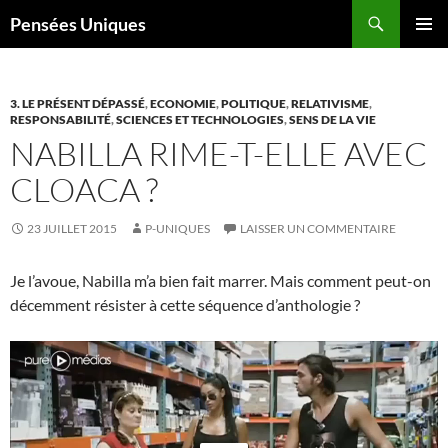
Recherche
Pensées Uniques
ALLER
MENU
AU
PRINCI
CONTENU
3. LE PRÉSENT DÉPASSÉ
,
ECONOMIE
,
POLITIQUE
,
RELATIVISME
,
RESPONSABILITÉ
,
SCIENCES ET TECHNOLOGIES
,
SENS DE LA VIE
NABILLA RIME-T-ELLE AVEC
CLOACA ?
23 JUILLET 2015
P-UNIQUES
LAISSER UN COMMENTAIRE
Je l’avoue, Nabilla m’a bien fait marrer. Mais comment peut-on
décemment résister à cette séquence d’anthologie ?
Lecteur
vidéo